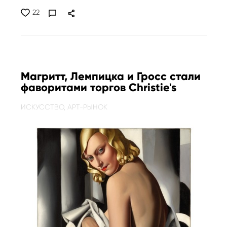
22
Магритт, Лемпицка и Гросс стали
фаворитами торгов Christie's
ИСКУССТВО,
АРТ-РЫНОК