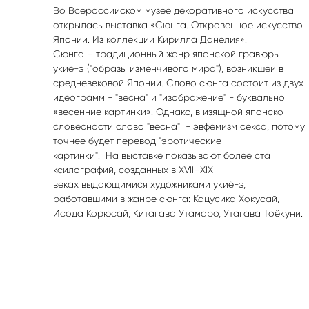
Во Всероссийском музее декоративного искусства
открылась выставка «Сюнга. Откровенное искусство
Японии. Из коллекции Кирилла Данелия».
Сюнга – традиционный жанр японской гравюры
укиё-э ("образы изменчивого мира"), возникшей в
средневековой Японии. Слово сюнга состоит из двух
идеограмм - "весна" и "изображение" - буквально
«весенние картинки». Однако, в изящной японско
словесности слово "весна" - эвфемизм секса, потому
точнее будет перевод "эротические
картинки". На выставке показывают более ста
ксилографий, созданных в XVII–XIX
веках выдающимися художниками укиё-э,
работавшими в жанре сюнга: Кацусика Хокусай,
Исода Корюсай, Китагава Утамаро, Утагава Тоёкуни.