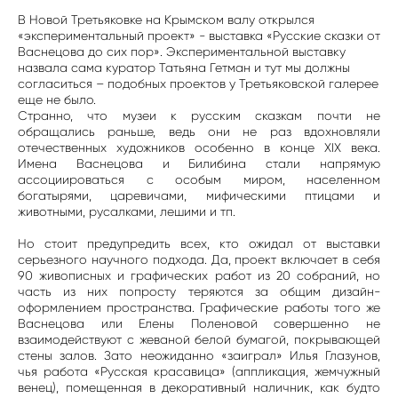
В Новой Третьяковке на Крымском валу открылcя
«экспериментальный проект» - выставка «Русские сказки от
Васнецова до сих пор». Экспериментальной выставку
назвала сама куратор Татьяна Гетман и тут мы должны
согласиться – подобных проектов у Третьяковской галерее
еще не было.
Странно, что музеи к русским сказкам почти не
обращались раньше, ведь они не раз вдохновляли
отечественных художников особенно в конце XIX века.
Имена Васнецова и Билибина стали напрямую
ассоциироваться с особым миром, населенном
богатырями, царевичами, мифическими птицами и
животными, русалками, лешими и тп.
Но стоит предупредить всех, кто ожидал от выставки
серьезного научного подхода. Да, проект включает в себя
90 живописных и графических работ из 20 собраний, но
часть из них попросту теряются за общим дизайн-
оформлением пространства. Графические работы того же
Васнецова или Елены Поленовой совершенно не
взаимодействуют с жеваной белой бумагой, покрывающей
стены залов. Зато неожиданно «заиграл» Илья Глазунов,
чья работа «Русская красавица» (аппликация, жемчужный
венец), помещенная в декоративный наличник, как будто