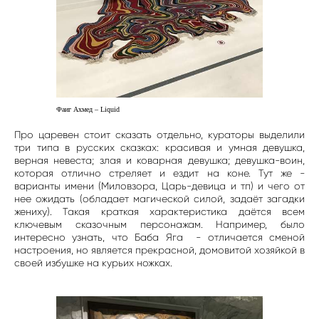
Фаиг Ахмед – Liquid
Про царевен стоит сказать отдельно, кураторы выделили
три типа в русских сказках: красивая и умная девушка,
верная невеста; злая и коварная девушка; девушка-воин,
которая отлично стреляет и ездит на коне. Тут же -
варианты имени (Миловзора, Царь-девица и тп) и чего от
нее ожидать (обладает магической силой, задаёт загадки
жениху). Такая краткая характеристика даётся всем
ключевым сказочным персонажам. Например, было
интересно узнать, что Баба Яга - отличается сменой
настроения, но является прекрасной, домовитой хозяйкой в
своей избушке на курьих ножках.