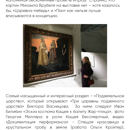
напоминая бесконечные проекты Artplay. Странно, что
картин Михаила Врубеля на выставке нет – хотя казалось
бы, «Царевна-лебедь» и «Пан» как нельзя лучше
вписываются в концепцию.
Самый насыщенный и интересный раздел – «Подземельное
царство», который открывают «Три царевны подземного
царства» Виктора Васнецова. За ними следуют Иван
Билибин «Эскиз костюма Кащея к балету Жар-птица», фото
Георгия Милляра в роли Кащея Бессмертный, видео
«Документация перформанса» - Спящая красавица в
хрустальном гробу в земле (работа Ольги Кройтер),