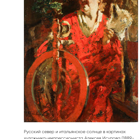
Русский север и итальянское солнце в картинах
художника-импрессиониста Алексея Исупова (1889-