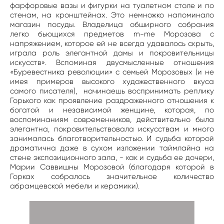
фарфоровые вазы и фигурки на туалетном столе и по
стенам, на кронштейнах. Это немножко напоминало
магазин посуды. Владелица обширного собрания
легко бьющихся предметов m-me Морозова с
напряжением, которое ей не всегда удавалось скрыть,
играла роль элегантной дамы и покровительницы
искусств». Вспоминая двусмысленные отношения
«Буревестника революции» с семьей Морозовых (и не
имея примеров высокого художественного вкуса
самого писателя), начинаешь воспринимать реплику
Горького как проявление раздраженного отношения к
богатой и независимой женщине, которая, по
воспоминаниям современников, действительно была
элегантна, покровительствовала искусствам и много
занималась благотворительностью. И судьба которой
драматична даже в сухом изложении таймлайна на
стене экспозиционного зала, - как и судьба ее дочери,
Марии Саввишны Морозовой (благодаря которой в
Горках собралось значительное количество
абрамцевской мебели и керамики).