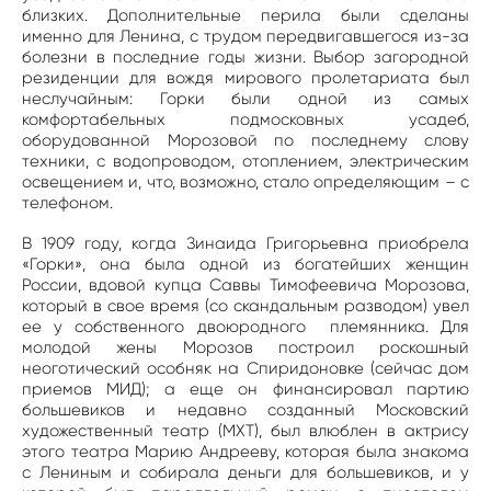
близких. Дополнительные перила были сделаны
именно для Ленина, с трудом передвигавшегося из-за
болезни в последние годы жизни. Выбор загородной
резиденции для вождя мирового пролетариата был
неслучайным: Горки были одной из самых
комфортабельных подмосковных усадеб,
оборудованной Морозовой по последнему слову
техники, с водопроводом, отоплением, электрическим
освещением и, что, возможно, стало определяющим – с
телефоном.
В 1909 году, когда Зинаида Григорьевна приобрела
«Горки», она была одной из богатейших женщин
России, вдовой купца Саввы Тимофеевича Морозова,
который в свое время (со скандальным разводом) увел
ее у собственного двоюродного племянника. Для
молодой жены Морозов построил роскошный
неоготический особняк на Спиридоновке (сейчас дом
приемов МИД); а еще он финансировал партию
большевиков и недавно созданный Московский
художественный театр (МХТ), был влюблен в актрису
этого театра Марию Андрееву, которая была знакома
с Лениным и собирала деньги для большевиков, и у