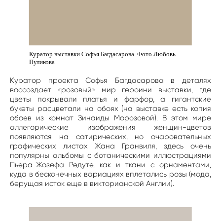
Куратор выставки Софья Багдасарова. Фото Любовь
Пуликова
Куратор проекта Софья Багдасарова в деталях
воссоздает «розовый» мир героини выставки, где
цветы покрывали платья и фарфор, а гигантские
букеты расцветали на обоях (на выставке есть копия
обоев из комнат Зинаиды Морозовой). В этом мире
аллегорические изображения женщин-цветов
появляются на сатирических, но очаровательных
графических листах Жана Гранвиля, здесь очень
популярны альбомы с ботаническими иллюстрациями
Пьера-Жозефа Редуте, как и ткани с орнаментами,
куда в бесконечных вариациях вплетались розы (мода,
берущая исток еще в викторианской Англии).