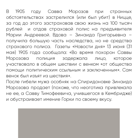
В 1905 году Савва Морозов при странных
обстоятельствах застрелился (или был убит) в Ницце,
за год до этого застраховав свою жизнь на 100 тысяч
рублей и отдав страховой полис на предъявителя
Марии Андреевой. Вдова – Зинаида Григорьевна –
получила большую часть наследства, но не средства
страхового полиса. Газеты «Новости дня» 13 июня (31
мая) 1905 года сообщала: «Во время похорон Саввы
Морозова полиция задержала лицо, которое
участвовало в общем шествии с венком «от общества
помощи политическим ссыльным и заключенным». Сам
венок был изъят из шествия».
После гибели мужа особняк на Спиридоновке Зинаида
Морозова продает (похоже, что неоготика привлекала
не ее, а Савву Тимофеевича, учившегося в Кембридже)
и обустраивает имение Горки по своему вкусу.