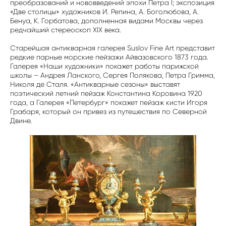
преобразований и нововведений эпохи Петра I; экспозиция
«Две столицы» художников И. Репина, А. Боголюбова, А.
Бенуа, К. Горбатова, дополненная видами Москвы через
редчайший стереоскоп XIX века.
Старейшая антикварная галерея Suslov Fine Art представит
редкие парные морские пейзажи Айвазовского 1873 года.
Галерея «Наши художники» покажет работы парижской
школы – Андрея Ланского, Сергея Полякова, Петра Гримма,
Николя де Сталя. «Антикварные сезоны» выставят
поэтический летний пейзаж Константина Коровина 1920
года, а Галерея «Петербург» покажет пейзаж кисти Игоря
Грабаря, который он привез из путешествия по Северной
Двине.