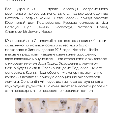
Все украшения – яркие образцы современного
ювелирного искусства, используются только драгоценные
металлы и редкие камни. В этой сессии примут участие
Ювелирный дом Поднебесных, Русские самоцветы, Liza
Borzaya High Jewelry, Godsforge, Natasha Libelle,
Chamovskikh Jewerly House.
Ювелирный дом Chamovskikh покажет коллекцию «Княжна»,
созданную по мотивам самого известного бала-
маскарада в Зимнем дворце 1913 года. Natasha Libelle
впервые представит изящные ювелирные украшения,
вдохновленные монументальными строениями архитектора
с мировым именем Захи Хадид. Украшения с жемчугом
можно будет найти в Ювелирном доме Поднебесных, его
основатель Ксения Поднебесная – эксперт по жемчугу, а
компания входит в Японскую ассоциацию экспортеров
жемчуга. Constantin Artmayer, долгие годы сотрудничая с
изумрудным рудником в Замбии, знает все нюансы работы с
этим непокорным, но невероятно красивым камнем.