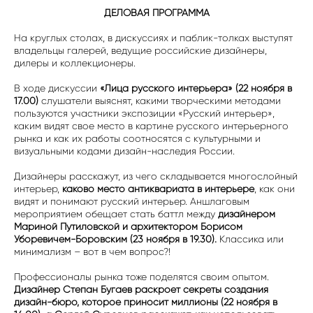
ДЕЛОВАЯ ПРОГРАММА
На круглых столах, в дискуссиях и паблик-толках выступят
владельцы галерей, ведущие российские дизайнеры,
дилеры и коллекционеры.
В ходе дискуссии
«Лица русского интерьера» (22 ноября в
17.00)
слушатели выяснят, какими творческими методами
пользуются участники экспозиции «Русский интерьер»,
каким видят свое место в картине русского интерьерного
рынка и как их работы соотносятся с культурными и
визуальными кодами дизайн-наследия России.
Дизайнеры расскажут, из чего складывается многослойный
интерьер,
каково место антиквариата в интерьере
, как они
видят и понимают русский интерьер. Аншлаговым
мероприятием обещает стать баттл между
дизайнером
Мариной Путиловской и архитектором Борисом
Уборевичем-Боровским (23 ноября в 19.30).
Классика или
минимализм – вот в чем вопрос?!
Профессионалы рынка тоже поделятся своим опытом.
Дизайнер Степан Бугаев раскроет секреты создания
дизайн-бюро, которое приносит миллионы (22 ноября в