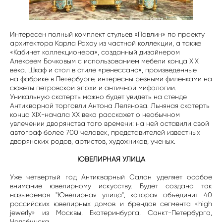
Интересен полный комплект стульев «Павлин» по проекту
архитектора Карла Рахау из частной коллекции, а также
«Кабинет коллекционера», созданный дизайнером
Алексеем Бочковым с использованием мебели конца XIX
века. Шкаф и стол в стиле «ренессанс», произведенные
на фабрике в Петербурге, интересны резными филенками на
сюжеты петровской эпохи и античной мифологии.
Уникальную скатерть можно будет увидеть на стенде
Антикварной торговли Антона Лелянова. Льняная скатерть
конца XIX-начала XX века расскажет о необычном
увлечении дворянства того времени: на ней оставили свой
автограф более 700 человек, представителей известных
дворянских родов, артистов, художников, ученых.
ЮВЕЛИРНАЯ УЛИЦА
Уже четвертый год Антикварный Салон уделяет особое
внимание ювелирному искусству. Будет создана так
называемая "Ювелирная улица", которая объединит 40
российских ювелирных домов и брендов сегмента «high
jewerly» из Москвы, Екатеринбурга, Санкт-Петербурга,
Челябинска.