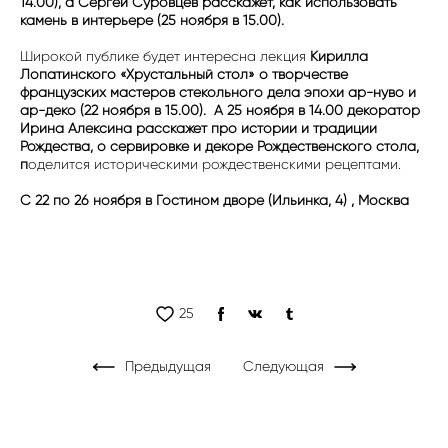
14.00), а Сергей Суровцев расскажет, как использовать
камень в интерьере (25 ноября в 15.00).
Широкой публике будет интересна лекция
Кирилла
Лопатинского «Хрустальный стол» о творчестве
французских мастеров стекольного дела эпохи ар-нуво и
ар-деко (22 ноября в 15.00). А 25 ноября в 14.00 декоратор
Ирина Алексина расскажет про истории и традиции
Рождества, о сервировке и декоре Рождественского стола,
п
оделится историческими рождественскими рецептами.
С 22 по 26 ноября в Гостином дворе (Ильинка, 4) , Москва
25
Предыдущая
Следующая