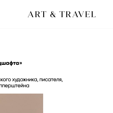
ART & TRAVEL
ндшафта»
ого художника, писателя,
епперштейна