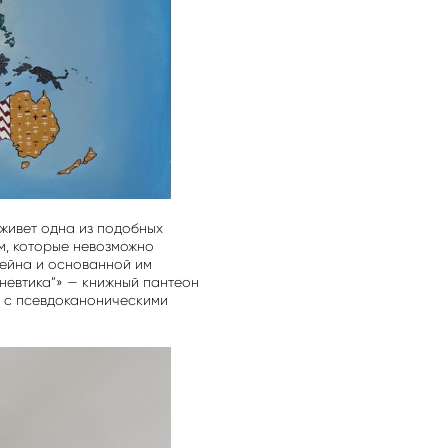
 живет одна из подобных
м, которые невозможно
тейна и основанной им
невтика”» — книжный пантеон
и с псевдоканоническими