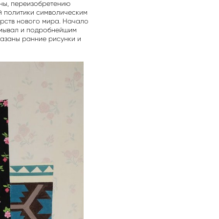
оны, переизобретению
й политики символическим
арств нового мира. Начало
умывал и подробнейшим
казаны ранние рисунки и