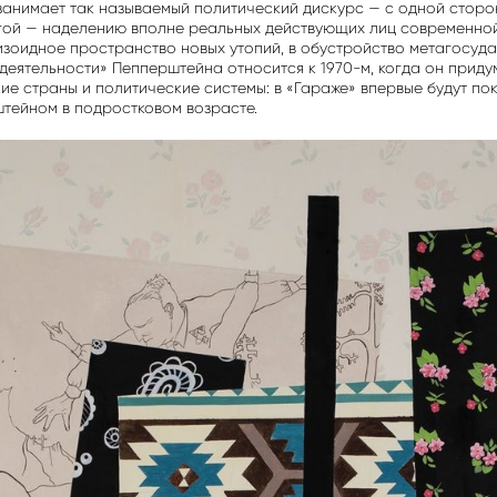
занимает так называемый политический дискурс — с одной стор
угой — наделению вполне реальных действующих лиц современно
изоидное пространство новых утопий, в обустройство метагосуд
деятельности» Пепперштейна относится к 1970-м, когда он прид
е страны и политические системы: в «Гараже» впервые будут по
тейном в подростковом возрасте.