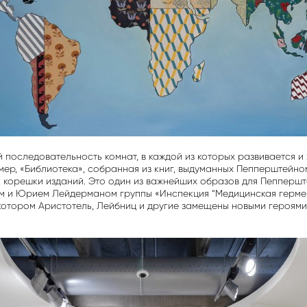
 последовательность комнат, в каждой из которых развивается и
ер, «Библиотека», собранная из книг, выдуманных Пепперштейно
ко корешки изданий. Это один из важнейших образов для Пепперш
м и Юрием Лейдерманом группы «Инспекция “Медицинская герме
 котором Аристотель, Лейбниц и другие замещены новыми героям