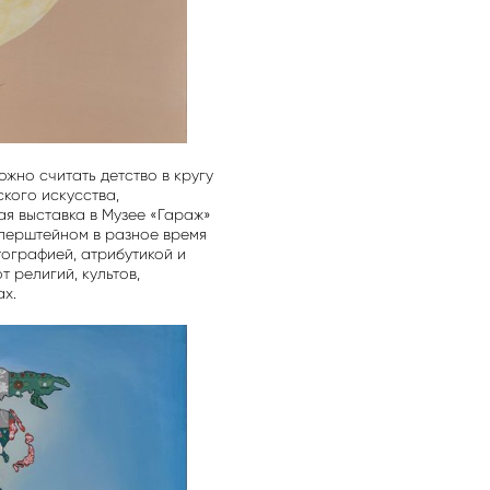
жно считать детство в кругу
кого искусства,
ая выставка в Музее «Гараж»
пперштейном в разное время
тографией, атрибутикой и
 религий, культов,
х.