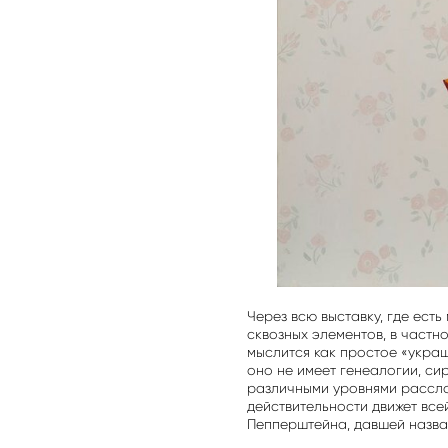
Через всю выставку, где ест
сквозных элементов, в частн
мыслится как простое «украш
оно не имеет генеалогии, си
различными уровнями рассло
действительности движет все
Пепперштейна, давшей назва