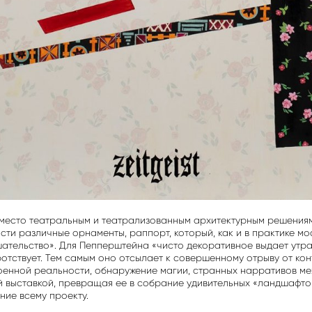
ь место театральным и театрализованным архитектурным решения
ости различные орнаменты, раппорт, который, как и в практике мо
ательство». Для Пепперштейна «чисто декоративное выдает утра
ротствует. Тем самым оно отсылает к совершенному отрыву от конт
енной реальности, обнаружение магии, странных нарративов ме
й выставкой, превращая ее в собрание удивительных «ландшафтов
ние всему проекту.