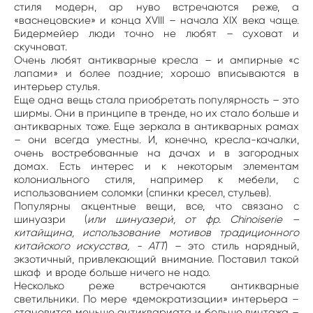
стиля модерн, ар нуво встречаются реже, а
«васнецовские» и конца XVIII – начала XIX века чаще.
Бидермейер люди точно не любят – суховат и
скучноват.
Очень любят антикварные кресла – и ампирные «с
лапами» и более поздние; хорошо вписываются в
интерьер стулья.
Еще одна вещь стала приобретать популярность – это
ширмы. Они в принципе в тренде, но их стало больше и
антикварных тоже. Еще зеркала в антикварных рамах
– они всегда уместны. И, конечно, кресла-качалки,
очень востребованные на дачах и в загородных
домах. Есть интерес и к некоторым элементам
колониального стиля, например к мебели, с
использованием соломки (спинки кресел, стульев).
Популярны акцентные вещи, все, что связано с
шинуазри (
или шинуазери́, от фр. Chinoiserie –
китайщина, использование мотивов традиционного
китайского искусства, - АТТ
) – это стиль нарядный,
экзотичный, привлекающий внимание. Поставил такой
шкаф и вроде больше ничего не надо.
Несколько реже встречаются антикварные
светильники. По мере «демократизации» интерьера –
становится меньше антиквариата и больше винтажа –