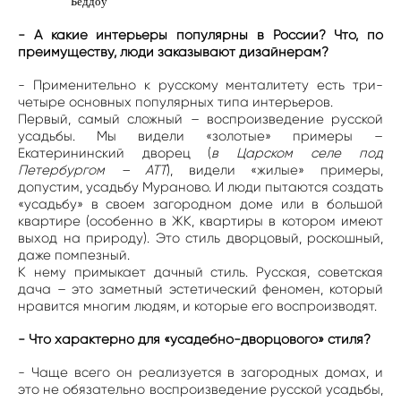
Беддоу
- А какие интерьеры популярны в России? Что, по
преимуществу, люди заказывают дизайнерам?
- Применительно к русскому менталитету есть три-
четыре основных популярных типа интерьеров.
Первый, самый сложный – воспроизведение русской
усадьбы. Мы видели «золотые» примеры –
Екатерининский дворец (
в Царском селе под
Петербургом – АТТ
), видели «жилые» примеры,
допустим, усадьбу Мураново. И люди пытаются создать
«усадьбу» в своем загородном доме или в большой
квартире (особенно в ЖК, квартиры в котором имеют
выход на природу). Это стиль дворцовый, роскошный,
даже помпезный.
К нему примыкает дачный стиль. Русская, советская
дача – это заметный эстетический феномен, который
нравится многим людям, и которые его воспроизводят.
- Что характерно для «усадебно-дворцового» стиля?
- Чаще всего он реализуется в загородных домах, и
это не обязательно воспроизведение русской усадьбы,