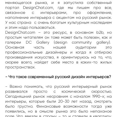
меняющегося рынка, и я запустила собственный
портал DesignChat.com, где мы пишем про все,
связанное с интерьерами, про оформление,
наполнение интерьера с акцентом на русский рынок.
У нас страна с очень богатым культурным наследием
и этим надо пользоваться.
DesignChat.com – это ресурс, в основном b2b, но
простым читателям он тоже может быть полезен, как и
галереи DC Gallery (design community gallery).
Основная часть нашей аудитории это
профессиональные дизайнеры и когда я отбираю
произведения искусства, я ориентируюсь на то, что,
скорее всего, найдет себе место в каких-то жилых
пространствах.
- Что такое современный русский дизайн интерьеров?
- Важно понимать, что русский интерьерный рынок
развивался просто с космической скоростью.
Сегодняшний рынок несравним с началом 1990-х; на
интерьеры, которые были 20-30 лет назад, смотреть
было грустно. Финансовые возможности тогда уже
появились, но в смысле рынка это было непаханое
поле. Что ввезли в страну – то и ставили в квартиру.