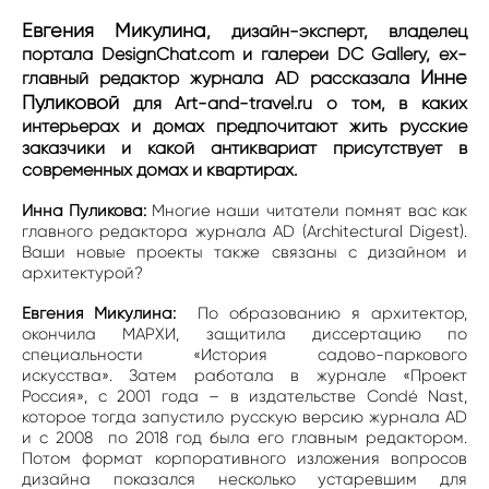
Евгения Микулина
, дизайн-эксперт, владелец
портала DesignChat.com и галереи DC Gallery, ex-
Инне
главный редактор журнала AD рассказала
Пуликовой
для Art-and-travel.ru о том, в каких
интерьерах и домах предпочитают жить русские
заказчики и какой антиквариат присутствует в
современных домах и квартирах.
Инна Пуликова:
Многие наши читатели помнят вас как
главного редактора журнала AD (Architectural Digest).
Ваши новые проекты также связаны с дизайном и
архитектурой?
Евгения Микулина:
По образованию я архитектор,
окончила МАРХИ, защитила диссертацию по
специальности «История садово-паркового
искусства». Затем работала в журнале «Проект
Россия», с 2001 года – в издательстве Condé Nast,
которое тогда запустило русскую версию журнала AD
и с 2008 по 2018 год была его главным редактором.
Потом формат корпоративного изложения вопросов
дизайна показался несколько устаревшим для