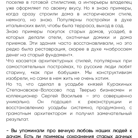
поселке в готовой стилистике, а интерьеры владелец
уже оформляет по своему вкусу. Но я знаю примеры,
когда сразу строили дома в историческом стиле,
немного, но знаю. Популярны постройки в духе
итальянских вилл, чтобы была терраса, выход в сад.
Знаю примеры покупок старых домов, усадеб, в
которых делали отели, охотничьи домики и дома
приемов. Эти здания часто восстанавливали, но это
редко была реставрация, скорее в духе «набросаем
денег на старый фундамент».
Что касается архитектурных стилей, популярных при
самостоятельных постройках, то русские люди любят
старину, «как при бабушке». Мы конструктивизм
изобрели, но сами в нем жить не очень хотим.
Но то, что сделал в усадьбе князей Куракиных
Степановское-Волосово под Тверью бизнесмен и
коллекционер Сергей Васильев – это совершенно
уникально. Он подошел к реконструкции и
восстановлению усадьбы системно, продуманно, с
грамотным архитектором и получил замечательный
результат.
- Вы упоминали про вечную любовь наших людей к
дачам. Есть ли примеры сохранения старых дачных