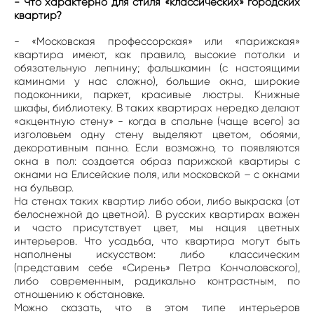
- Что характерно для стиля «классических» городских
квартир?
- «Московская профессорская» или «парижская»
квартира имеют, как правило, высокие потолки и
обязательную лепнину; фальшкамин (с настоящими
каминами у нас сложно), большие окна, широкие
подоконники, паркет, красивые люстры. Книжные
шкафы, библиотеку. В таких квартирах нередко делают
«акцентную стену» - когда в спальне (чаще всего) за
изголовьем одну стену выделяют цветом, обоями,
декоративным панно. Если возможно, то появляются
окна в пол: создается образ парижской квартиры с
окнами на Елисейские поля, или московской – с окнами
на бульвар.
На стенах таких квартир либо обои, либо выкраска (от
белоснежной до цветной). В русских квартирах важен
и часто присутствует цвет, мы нация цветных
интерьеров. Что усадьба, что квартира могут быть
наполнены искусством: либо классическим
(представим себе «Сирень» Петра Кончаловского),
либо современным, радикально контрастным, по
отношению к обстановке.
Можно сказать, что в этом типе интерьеров