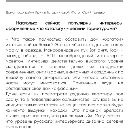
Дома по дизайну Ирины Татарниковой. Фото: Юрий Гришко
- Насколько сейчас популярны интерьеры,
оформленные «по каталогу» - целыми гарнитурами?
- Что такое полностью обставить дом «богатой»
итальянской мебелью? Это как «богато» одеться в одну
марку в одежде. Монобрендовый лук (от англ. look –
взгляд, образ, - АТТ), монобрендовый интерьер –
моветон. Интерьер действительно высокого уровня
складывается в равных долях из предметов
современных, антикварных, винтажных и созданных по
дизайну самого декоратора. Эти четыре составные
части могут миксоваться. Приличные люди не
обставляют свой дом «с фабрики».
Даже если вы посмотрите рядовую квартиру под
сдачу, то в подавляющем большинстве случаев вы не
увидите только каталожные вещи; там все равно будут
какие-то выдумки, находки. Это признак зрелости
рынка, признак того, что рынок «умный». Могу сказать,
что уровень русского интерьерного дизайна сегодня
очень высок.