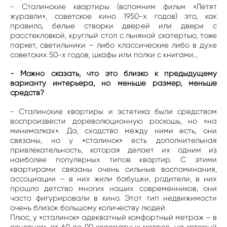
- Сталинские квартиры (вспомним фильм «Летят
журавли», советское кино 1950-х годов) это, как
правило, белые створки дверей или двери с
расстекловкой, круглый стол с льняной скатертью, тоже
паркет, светильники – либо классические либо в духе
советских 50-х годов, шкафы или полки с книгами…
- Можно сказать, что это близко к предыдущему
варианту интерьера, но меньше размер, меньше
средств?
- Сталинские квартиры и эстетика были средством
воспроизвести дореволюционную роскошь, но «на
минималках». Да, сходство между ними есть, они
связаны, но у «сталинок» есть дополнительная
привлекательность, которая делает их одним из
наиболее популярных типов квартир. С этими
квартирами связаны очень сильные воспоминания,
ассоциации – в них жили бабушки, родители, в них
прошло детство многих наших современников, они
часто фигурировали в кино. Этот тип недвижимости
очень близок большому количеству людей.
Плюс, у «сталинок» адекватный комфортный метраж – в
основном, от 60 до 90 квадратных метров, на который