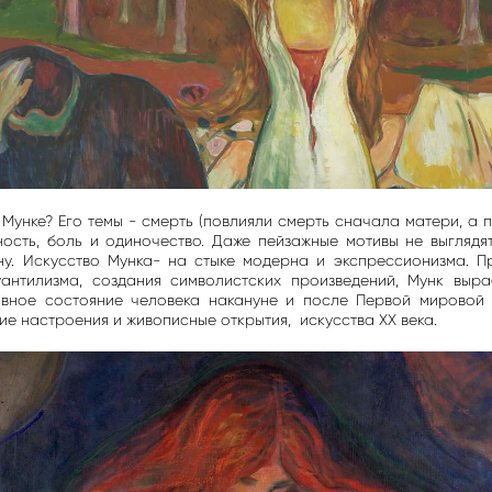
Мунке? Его темы - смерть (повлияли смерть сначала матери, а п
вность, боль и одиночество. Даже пейзажные мотивы не выглядя
ну. Искусство Мунка- на стыке модерна и экспрессионизма. П
уантилизма, создания символистских произведений, Мунк выр
ховное состояние человека накануне и после Первой мировой 
ие настроения и живописные открытия, искусства ХХ века.