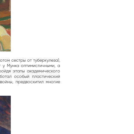
отом сестры от туберкулеза),
т у Мунка оптимистичными, а
ройдя этапы академического
аботал особый пластический
войны, предвосхитил многие