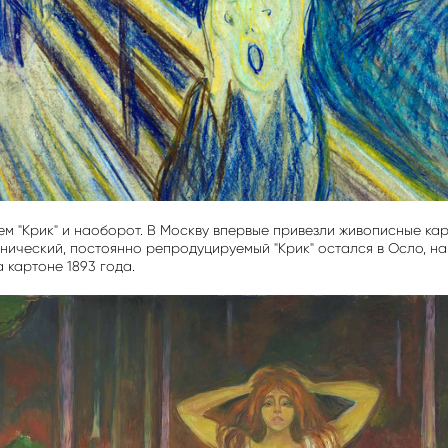
м "Крик" и наоборот. В Москву впервые привезли живописные ка
нический, постоянно репродуцируемый "Крик" остался в Осло, на
 картоне 1893 года.