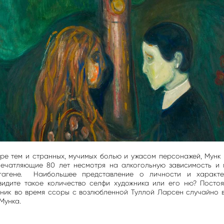
ре тем и странных, мучимых болью и ужасом персонажей, Мунк 
печатляющие 80 лет несмотря на алкогольную зависимость и 
гагене. Наибольшее представление о личности и характе
увидите такое количество селфи художника или его ню? Посто
ник во время ссоры с возлюбленной Туллой Ларсен случайно 
Мунка.