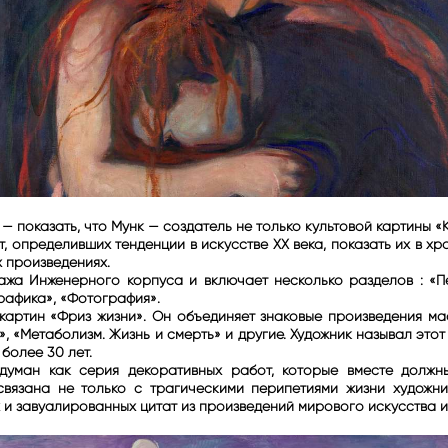
 показать, что Мунк — создатель не только культовой картины «К
, определивших тенденции в искусстве XX века, показать их в хр
х произведениях.
ажа Инженерного корпуса и включает несколько разделов : «Пе
Графика», «Фотография».
картин «Фриз жизни». Он объединяет знаковые произведения маст
», «Метаболизм. Жизнь и смерть» и другие. Художник называл этот
более 30 лет.
адуман как серия декоративных работ, которые вместе должны
связана не только с трагическими перипетиями жизни художни
 и завуалированных цитат из произведений мирового искусства и