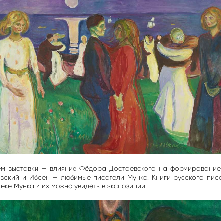
тем выставки — влияние Фёдора Достоевского на формирование
вский и Ибсен — любимые писатели Мунка. Книги русского пис
еке Мунка и их можно увидеть в экспозиции.