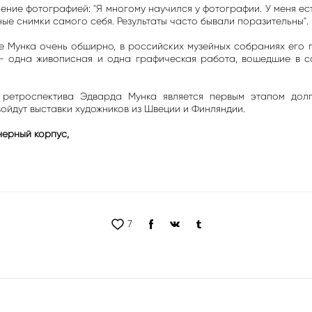
ение фотографией: "Я многому научился у фотографии. У меня е
ые снимки самого себя. Результаты часто бывали поразительны".
е Мунка очень обширно, в российских музейных собраниях его 
— одна живописная и одна графическая работа, вошедшие в со
 ретроспектива Эдварда Мунка является первым этапом дол
войдут выставки художников из Швеции и Финляндии.
нерный корпус,
7