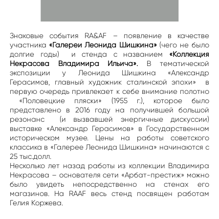
Знаковые события RA&AF – появление в качестве
участника
«Галереи Леонида Шишкина»
(чего не было
долгие годы) и стенда с названием
«Коллекция
Некрасова Владимира Ильича».
В тематической
экспозиции у Леонида Шишкина «Александр
Герасимов, главный художник сталинской эпохи» в
первую очередь привлекает к себе внимание полотно
«Половецкие пляски» (1955 г.), которое было
представлено в 2016 году на получившей большой
резонанс (и вызвавшей энергичные дискуссии)
выставке «Александр Герасимов» в Государственном
историческом музее. Цены на работы советского
классика в «Галерее Леонида Шишкина» начинаются с
25 тыс.долл.
Несколько лет назад работы из коллекции Владимира
Некрасова – основателя сети «Арбат-престиж» можно
было увидеть непосредственно на стенах его
магазинов. На RAAF весь стенд посвящен работам
Гелия Коржева.