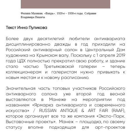
Филипп Малявин. «Вихрь». 1920-е – 1930-е годы. Собрание
Владимира Пешича
Текст Инна Пуликова
Более двух десятилетий любители антиквариата
дисциплинированно дважды в год приходили на
Российский антикварный салон в Центральный Дом
художника на Крымском валу. Поскольку с 1 апреля 2019
года ЦДХ полностью прекратил свою работу, и здание
стало частью Третьяковской галереи – теперь
коллекционерам и галеристам нужно привыкать к
новым местам и к новому расписанию.
Значительная часть топовых участников Российского
антикварного салона уже второй год весной
выставляются в Манеже на мероприятии под
названием «Ярмарка антиквариата и современного
искусства» / RUSSIAN ANTIQUE & ART FAIR (RAAF),
которое организует все та же компания «Экспо-Парк.
Выставочные проекты». Манеж – площадка, по своему
статусу вполне подходящая для арт-проектов