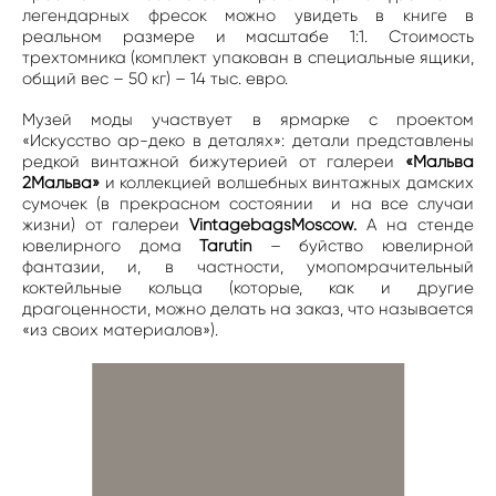
легендарных фресок можно увидеть в книге в
реальном размере и масштабе 1:1. Стоимость
трехтомника (комплект упакован в специальные ящики,
общий вес – 50 кг) – 14 тыс. евро.
Музей моды участвует в ярмарке с проектом
«Искусство ар-деко в деталях»: детали представлены
редкой винтажной бижутерией от галереи
«Мальва
2Мальва»
и коллекцией волшебных винтажных дамских
сумочек (в прекрасном состоянии и на все случаи
жизни) от галереи
VintagebagsMoscow.
А на стенде
ювелирного дома
Tarutin
– буйство ювелирной
фантазии, и, в частности, умопомрачительный
коктейльные кольца (которые, как и другие
драгоценности, можно делать на заказ, что называется
«из своих материалов»).