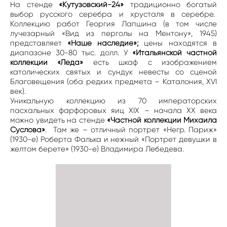
На стенде
«Кутузовский-24»
традиционно богатый
выбор русского серебра и хрусталя в серебре.
Коллекцию работ Георгия Лапшина (в том числе
лучезарный «Вид из перголы на Ментону», 1945)
представляет
«Наше наследие»;
цены находятся в
диапазоне 30-80 тыс. долл. У
«Итальянской частной
коллекции «Леда»
есть шкаф с изображением
католических святых и сундук невесты со сценой
Благовещения (оба редких предмета – Каталония, XVI
век).
Уникальную коллекцию из 70 императорских
пасхальных фарфоровых яиц XIX – начала ХХ века
можно увидеть на стенде
«Частной коллекции Михаила
Суслова»
. Там же – отличный портрет «Негр. Париж»
(1930-е) Роберта Фалька и нежный «Портрет девушки в
желтом берете» (1930-е) Владимира Лебедева.