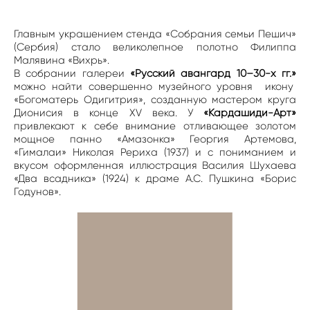
Главным украшением стенда «Собрания семьи Пешич»
(Сербия) стало великолепное полотно Филиппа
Малявина «Вихрь».
В собрании галереи
«Русский авангард 10–30-х гг.»
можно найти совершенно музейного уровня икону
«Богоматерь Одигитрия», созданную мастером круга
Дионисия в конце XV века. У
«Кардашиди-Арт»
привлекают к себе внимание отливающее золотом
мощное панно «Амазонка» Георгия Артемова,
«Гималаи» Николая Рериха (1937) и с пониманием и
вкусом оформленная иллюстрация Василия Шухаева
«Два всадника» (1924) к драме А.С. Пушкина «Борис
Годунов».