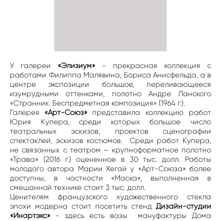
У галереи
«Элизиум»
- прекрасная коллекция с
работами Филиппа Малявина, Бориса Анисфельда, а в
центре экспозиции большое, переливающееся
изумрудными оттенками, полотно Андре Ланского
«Странник. Беспредметная композиция» (1964 г.).
Галерея
«Арт-Союз»
представила коллекцию работ
Юрия Купера, среди которых большое число
театральных эскизов, проектов сценографии
спектаклей, эскизов костюмов. Среди работ Купера,
не связанных с театром – крупноформатное полотно
«Трава» (2016 г.) оцененное в 30 тыс. долл. Работы
молодого автора Марии Хегай у «Арт-Союза» более
доступны, в частности «Маска», выполненная в
смешанной технике стоит 3 тыс. долл.
Ценителям французского художественного стекла
эпохи модерна стоит посетить стенд
Дизайн-студии
«Инартэкс»
- здесь есть вазы мануфактуры Дома