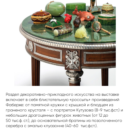
Раздел декоративно-прикладного искусства на выставке
включает в себя блистательную «россыпь» произведений
Фаберже: от памятной кружки с крышкой и блюдцем из
граненого хрусталя – с портретом Кутузова (8-9 тыс.ф.ст.) и
небольших драгоценных фигурок животных (от 12 до
50 тыс.ф. ст.), до основательной братины из позолоченного
серебра с эмалью клуазонне (40-60 тыс.ф.ст.).