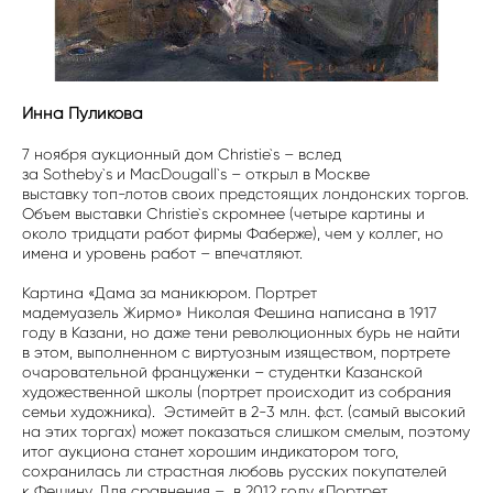
Инна Пуликова
7 ноября аукционный дом Christie`s – вслед
за Sotheby`s и MacDougall`s – открыл в Москве
выставку топ-лотов своих предстоящих лондонских торгов.
Объем выставки Christie`s скромнее (четыре картины и
около тридцати работ фирмы Фаберже), чем у коллег, но
имена и уровень работ – впечатляют.
Картина «Дама за маникюром. Портрет
мадемуазель Жирмо» Николая Фешина написана в 1917
году в Казани, но даже тени революционных бурь не найти
в этом, выполненном с виртуозным изяществом, портрете
очаровательной француженки – студентки Казанской
художественной школы (портрет происходит из собрания
семьи художника). Эстимейт в 2-3 млн. ф.ст. (самый высокий
на этих торгах) может показаться слишком смелым, поэтому
итог аукциона станет хорошим индикатором того,
сохранилась ли страстная любовь русских покупателей
к Фешину. Для сравнения – в 2012 году «Портрет