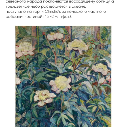
северного народа поклоняются восходящему солнцу, а
трехцветное небо растворяется в океане,
поступило на торги Christie`s из немецкого частного
собрания (эстимейт 1,5-2 млн.ф.ст.).