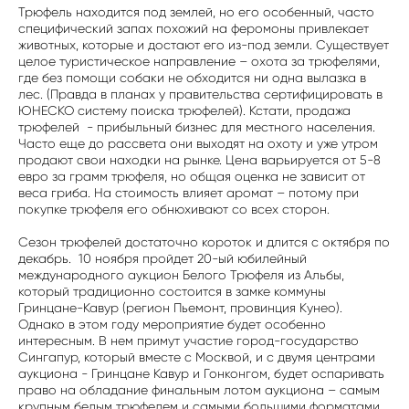
Трюфель находится под землей, но его особенный, часто
специфический запах похожий на феромоны привлекает
животных, которые и достают его из-под земли. Существует
целое туристическое направление – охота за трюфелями,
где без помощи собаки не обходится ни одна вылазка в
лес. (Правда в планах у правительства сертифицировать в
ЮНЕСКО систему поиска трюфелей). Кстати, продажа
трюфелей - прибыльный бизнес для местного населения.
Часто еще до рассвета они выходят на охоту и уже утром
продают свои находки на рынке. Цена варьируется от 5-8
евро за грамм трюфеля, но общая оценка не зависит от
веса гриба. На стоимость влияет аромат – потому при
покупке трюфеля его обнюхивают со всех сторон.
Сезон трюфелей достаточно короток и длится с октября по
декабрь. 10 ноября пройдет 20-ый юбилейный
международного аукцион Белого Трюфеля из Альбы,
который традиционно состоится в замке коммуны
Гринцане-Кавур (регион Пьемонт, провинция Кунео).
Однако в этом году мероприятие будет особенно
интересным. В нем примут участие город-государство
Сингапур, который вместе с Москвой, и с двумя центрами
аукциона - Гринцане Кавур и Гонконгом, будет оспаривать
право на обладание финальным лотом аукциона – самым
крупным белым трюфелем и самыми большими форматами