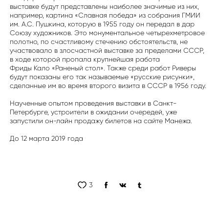
выставке будут представлены наиболее значимые из них,
например, картина «Славная победа» из собрания ГМИИ
им. А.С. Пушкина, которую в 1955 году он передал в дар
Союзу художников. Это монументальное четырехметровое
полотно, по счастливому стечению обстоятельств, не
участвовало в злосчастной выставке за пределами СССР,
в ходе которой пропала крупнейшая работа
Фриды Кало «Раненый стол». Также среди работ Риверы
будут показаны его так называемые «русские рисунки»,
сделанные им во время второго визита в СССР в 1956 году.
Наученные опытом проведения выставки в Санкт-
Петербурге, устроители в ожидании очередей, уже
запустили он-лайн продажу билетов на сайте Манежа.
До 12 марта 2019 года
3
Предыдущая
Следующая