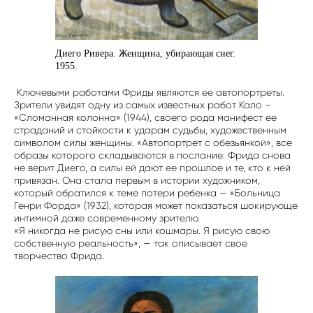
Диего Ривера. Женщина, убирающая снег.
1955.
Ключевыми работами Фриды являются ее автопортреты.
Зрители увидят одну из самых известных работ Кало –
«Сломанная колонна» (1944), своего рода манифест ее
страданий и стойкости к ударам судьбы, художественным
символом силы женщины. «Автопортрет с обезьянкой», все
образы которого складываются в послание: Фрида снова
не верит Диего, а силы ей дают ее прошлое и те, кто к ней
привязан. Она стала первым в истории художником,
который обратился к теме потери ребенка — «Больница
Генри Форда» (1932), которая может показаться шокирующе
интимной даже современному зрителю.
«Я никогда не рисую сны или кошмары. Я рисую свою
собственную реальность», — так описывает свое
творчество Фрида.