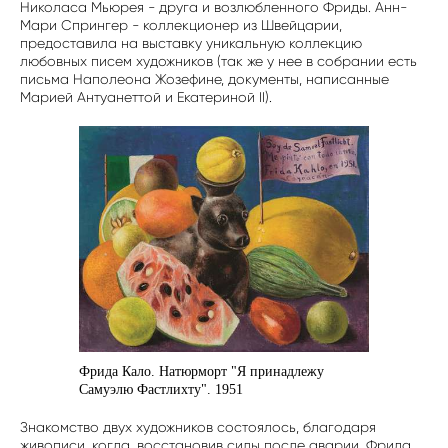
Николаса Мьюрея - друга и возлюбленного Фриды. Анн-
Мари Спрингер - коллекционер из Швейцарии,
предоставила на выставку уникальную коллекцию
любовных писем художников (так же у нее в собрании есть
письма Наполеона Жозефине, документы, написанные
Марией Антуанеттой и Екатериной II).
Фрида Кало. Натюрморт "Я принадлежу
Самуэлю Фастлихту". 1951
Знакомство двух художников состоялось, благодаря
живописи, когда, восстановив силы после аварии, Фрида