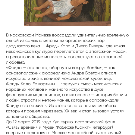
В московском Манеже воссоздали удивительную вселенную
одной из самых влиятельных артистических пар
двадцатого века — Фриды Кало и Диего Риверы, где яркая
мексиканская культура переплетается с эпатажной модой,
а революционные манифесты соседствуют со страстной
любовью.
«Фрида — это лента, обернутая вокруг бомбы», — так
основоположник сюрреализма Андре Бретон описал
искусство и жизнь великой мексиканской художницы
Фриды Кало. Ее картины — гремучая смесь мексиканских
народных мотивов и наивного искусства в духе
французских модернистов, а в их основе — история боли и
любви, страсти и непонимания, которые сопровождали
Фриду всю ее жизнь. Из этого сплава появился образ,
который прошел через весь XX век и стал вызовом устоям
западного общества.
До 12 марта 2019 года Культурно-исторический фонд
«Связь времен» и Музей Фаберже (Санкт-Петербург)
впервые представят в Москве масштабный выставочный