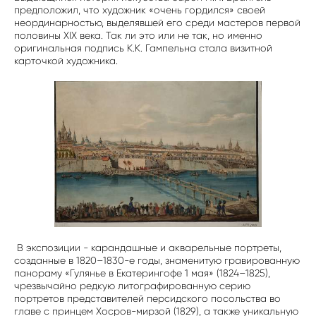
предположил, что художник «очень гордился» своей
неординарностью, выделявшей его среди мастеров первой
половины XIX века. Так ли это или не так, но именно
оригинальная подпись К.К. Гампельна стала визитной
карточкой художника.
В экспозиции - карандашные и акварельные портреты,
созданные в 1820–1830-е годы, знаменитую гравированную
панораму «Гулянье в Екатерингофе 1 мая» (1824–1825),
чрезвычайно редкую литографированную серию
портретов представителей персидского посольства во
главе с принцем Хосров-мирзой (1829), а также уникальную