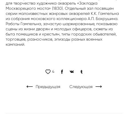
для творчества художника акварель «Закладка
Москворецкого моста» (1830). Отдельный зал посвящен
серии малоизвестных жанровых акварелей К.К. Гампельна
из собрания московского коллекционера А.П. Бахрушина.
Работы Гампельна, зачастую шаржированные, показываю
сцены из жизни дворян и молодых офицеров, сюжеты из
быта помещиков и крестьян, типы городских обывателей,
торговцев, разносчиков, эпизоды разных военных
кампаний.
4
Предыдущая
Следующая