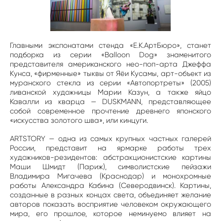
Главными экспонатами стенда «Е.К.АртБюро», станет
подборка из серии «Balloon Dog» знаменитого
представителя американского нео-поп-арта Джеффа
Кунса, «фирменные» тыквы от Яёи Кусамы, арт-объект из
муранского стекла из серии «Автопортреты» (2005)
ливанской художницы Марии Казун, а также яйцо
Кавалли из кварца — DUSKMANN, представляющее
собой современное прочтение древнего японского
«искусства золотого шва», или кинцуги.
ARTSTORY — одна из самых крупных частных галерей
России, представит на ярмарке работы трех
художников-резидентов: абстракционистские картины
Маши Шмидт (Париж), символистские пейзажи
Владимира Мигачева (Краснодар) и монохромные
работы Александра Кабина (Северодвинск). Картины,
созданные в разных концах света, объединяет желание
авторов показать восприятие человеком окружающего
мира, его прошлое, которое неминуемо влияет на