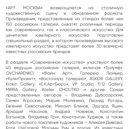
«АРТ МОСКВА» возвращается на столичную
художественную сцену в обновленном формате.
Произведения, представленные на стендах более чем
150 российских галерей, охватят различные периоды
как современного, так и классического искусства. Для
ценителей ювелирного искусства подготовлен
специальный раздел, в котором произведения высокого
ювелирного искусства представят более 30 всемирно
известных российских брендов.
В разделе «Современное искусство» участвуют более
40 ведущих российских галерей, включая «Триумф»,
OVCHARENKO, «Файн Арт», Галерею Люмьер,
«КультПроект», «Восточную галерею», ASKERI GALLERY,
Krokin Gallery, «Е.К.АртБюро», VP Studio, 11.12 Gallery,
MIRRA Gallery, Atelier CHOUTKO и другие. Среди
представленных авторов — Владимир Дубосарский,
Семен Агроскин, Мария Малинина, Леонид Ротарь,
Евгений Севостьянов, Михаил Блинов, Эдуард Яшин,
Аркадий Насонов, Андрей Новиков, Константин
Батынков, Владимир Григ, Константин Худяков, а также
работы нового поколения художников — Алексея Дьякова,
Кати Щегловой, Марины Рин и других. Из известных