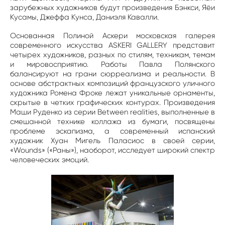
зарубежных художников будут произведения Бэнкси, Яёи
Кусамы, Джеффа Кунса, Даниэля Кавалли.
Основанная Полиной Аскери московская галерея
современного искусства ASKERI GALLERY представит
четырех художников, разных по стилям, техникам, темам
и мировосприятию. Работы Павла Полянского
балансируют на грани сюрреализма и реальности. В
основе абстрактных композиций французского уличного
художника Ромена Фроке лежат уникальные орнаменты,
скрытые в четких графических контурах. Произведения
Маши Руденко из серии Between realities, выполненные в
смешанной технике коллажа из бумаги, посвящены
проблеме эскапизма, а современный испанский
художник Хуан Мигель Паласиос в своей серии,
«Wounds» («Раны»), наоборот, исследует широкий спектр
человеческих эмоций.