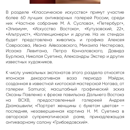
В разделе «Классическое искусство» примут участие
более 60 лучших антикварных галерей России, среди
них «Частное собрание М. А. Суслова», «Петербург»,
«Элизиум», «Искусство Востока», «Кутузовский, 22»,
«Альтруист», «Коллекционеръ» и другие. На их стендах
будет представлена живопись и графика Алексея
Саврасова, Ивана Айвазовского, Михаила Нестерова,
Исаака Левитана, Петра Кончаловского, Давида
Бурлюка, Николая Суетина, Александры Экстер и других
известных художников.
К числу уникальных экспонатов этого раздела относятся
японская декоративная ваза периода Мэйдзи,
созданная в известной киотоской мастерской Ногава, от
галереи Samurai; масштабный графический эскиз
Оксаны Павленко к фреске павильона Дальнего Востока
на ВСХВ, предоставленный галереей Андрея
Дзамашвили; «Портрет женщины с букетом цветов» —
последняя, незавершенная картина Н. М. Суетина в
авторской супрематической раме, принадлежащая
антикварному салону «Грибоедовский».