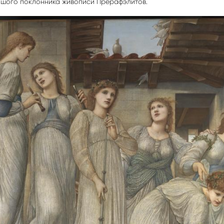
ьшого поклонника живописи Прерафэлитов.