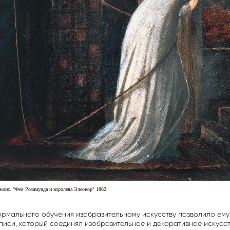
онс. "Фея Розамунда и королева Элеонор" 1862
ормального обучения изобразительному искусству позволило ему
иси, который соединял изобразительное и декоративное искусст