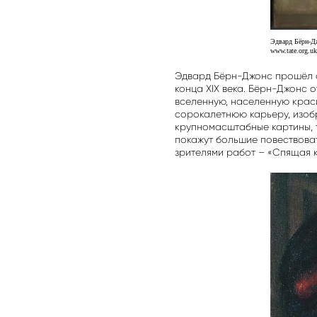
Эдвард Бёрн-Дж
www.tate.org.uk
Эдвард Бёрн-Джонс прошёл с
конца XIX века. Бёрн-Джонс
вселенную, населенную крас
сорокалетнюю карьеру, изоб
крупномасштабные картины, т
покажут большие повествова
зрителями работ – «Спящая 