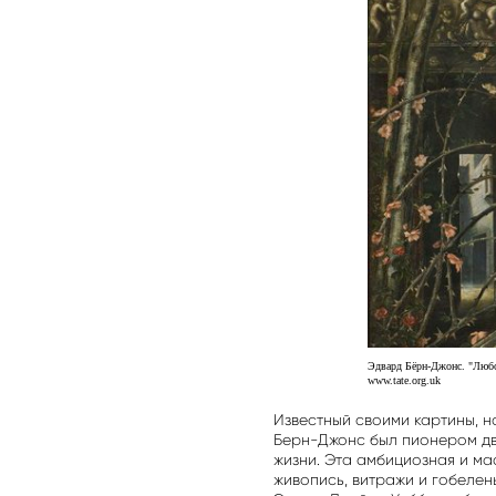
Эдвард Бёрн-Джонс. "Любо
www.tate.org.uk
Известный своими картины, 
Берн-Джонс был пионером дв
жизни. Эта амбициозная и ма
живопись, витражи и гобелен