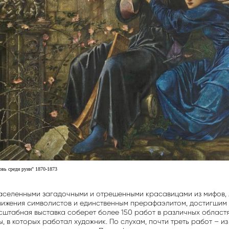
вь среди руин" 1870-1873
населенными загадочными и отрешенными красавицами из мифов, 
ижения символистов и единственным прерафаэлитом, достигшим
сштабная выставка соберет более 150 работ в различных областя
ы, в которых работал художник. По слухам, почти треть работ – 