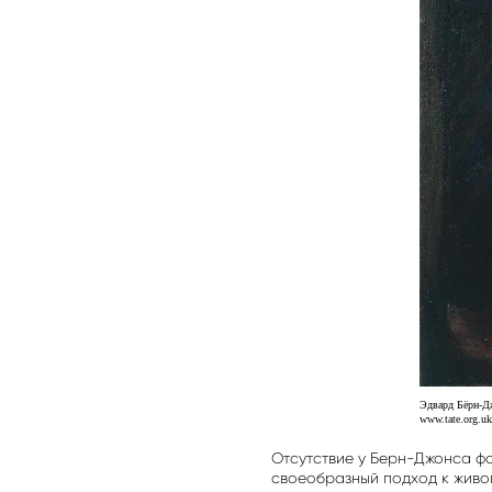
Эдвард Бёрн-Дж
www.tate.org.uk
Отсутствие у Берн-Джонса ф
своеобразный подход к живоп