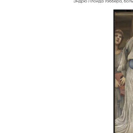
Эндрю Ллойда Уэббера, бол