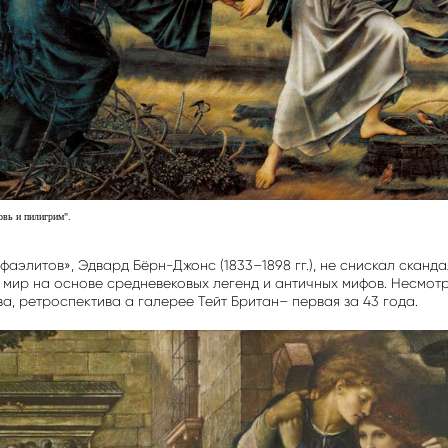
вь и пилигрим".
аэлитов», Эдвард Бёрн-Джонс (1833–1898 гг.), не снискал сканд
 мир на основе средневековых легенд и античных мифов. Несмот
ва, ретроспектива а галерее Тейт Британ– первая за 43 года.