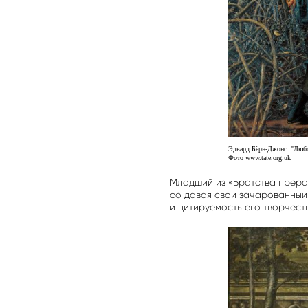
Эдвард Бёрн-Джонс. "Любо
Фото www.tate.org.uk
Младший из «Братства прераф
со давая свой зачарованный
и цитируемость его творчест