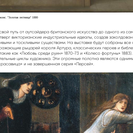
онс. "Золотая лестница" 1880
вой путь от аутсайдера британского искусства до одного из сам
 отверг викторианские индустриальные идеалы, создав заколдов
ивыми и тоскливыми существами. На выставке будут собраны все 
ражающие рыцарей короля Артура, классических героев и библе
акие как «Любовь среди руин» 1870-73 и «Колесо фортуны» 1883).
тельные циклы художника. Эти огромные полотна являются одними
красавица» и не завершенная серия «Персей».