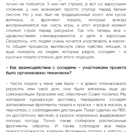
точно не побоятся. У них нет страха, а вот со взрослыми
сложнее, у них возникает просто ступор перед белым
листом. Но у нас был не традиционный холст или кусок
ватмана, а фрагмент паззла, который всегда
воспринимается как часть игры, и этот игровой момент
сломал страх перед рисунком. Так что теперь все с
удовольствием самовыражаются, и дети и взрослые.
Оказалось, что людям очень хочется участвовать в каком-
то общем процессе, выплеснуть свои чувства, эмоции, а
еще показать их людям, которые рядом, соседям – и
кусочки паззла отлично для этого подошли.
- Как взаимодействие с соседями – участниками проекта
было организовано технически?
- Части паззла у меня уже были – я давно планировала
украсить ими свой дом, они были заказаны еще до
самоизоляции. Красками нас обеспечил Совет поселка. Мы
наладили курьерскую доставку, передавали соседям
запакованные фрагменты паззла и краски – все в масках, в
перчатках, с соблюдением дистанции. Паззл сделан из ПВХ,
он достаточно жесткий, а краски нормально выдерживают
плохую погоду. Точно также собирали расписанные
фрагменты обратно. И также, соблюдая все меры
предосторожности, крепили фрагменты паззла к забору –