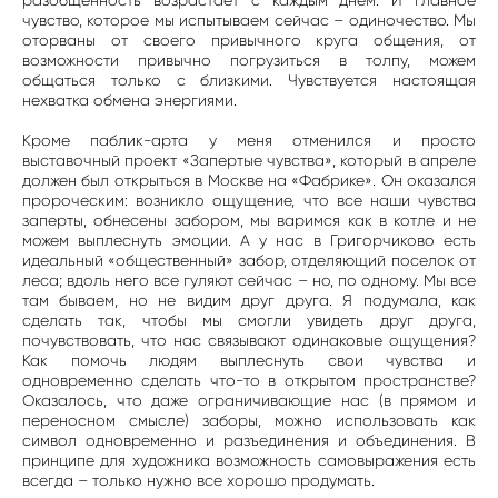
разобщенность возрастает с каждым днем. И главное
чувство, которое мы испытываем сейчас – одиночество. Мы
оторваны от своего привычного круга общения, от
возможности привычно погрузиться в толпу, можем
общаться только с близкими. Чувствуется настоящая
нехватка обмена энергиями.
Кроме паблик-арта у меня отменился и просто
выставочный проект «Запертые чувства», который в апреле
должен был открыться в Москве на «Фабрике». Он оказался
пророческим: возникло ощущение, что все наши чувства
заперты, обнесены забором, мы варимся как в котле и не
можем выплеснуть эмоции. А у нас в Григорчиково есть
идеальный «общественный» забор, отделяющий поселок от
леса; вдоль него все гуляют сейчас – но, по одному. Мы все
там бываем, но не видим друг друга. Я подумала, как
сделать так, чтобы мы смогли увидеть друг друга,
почувствовать, что нас связывают одинаковые ощущения?
Как помочь людям выплеснуть свои чувства и
одновременно сделать что-то в открытом пространстве?
Оказалось, что даже ограничивающие нас (в прямом и
переносном смысле) заборы, можно использовать как
символ одновременно и разъединения и объединения. В
принципе для художника возможность самовыражения есть
всегда – только нужно все хорошо продумать.