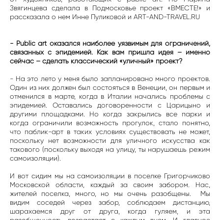
Звягинцева сделала в Подмосковье проект «ВМЕСТЕ!» и
рассказала о нем Инне Пуликовой и ART-AND-TRAVEL.RU
- Public art оказался наиболее уязвимым для ограничений,
связанных с эпидемией. Как вам пришла идея – именно
сейчас – сделать классический «уличный» проект?
- На это лето у меня было запланировано много проектов.
Один из них должен был состояться в Венеции, он первым и
отменился в марте, когда в Италии начались проблемы с
эпидемией. Оставались договоренности с Царицыно и
другими площадками. Но когда закрылись все парки и
когда ограничили возможность прогулок, стало понятно,
что паблик-арт в таких условиях существовать не может,
поскольку нет возможности для уличного искусства как
такового (поскольку выходя на улицу, ты нарушаешь режим
самоизоляции).
И вот сидим мы на самоизоляции в поселке Григорчиково
Московской области, каждый за своим забором. Нас,
жителей поселка, много, но мы очень разобщены. Мы
видим соседей через забор, соблюдаем дистанцию,
шарахаемся друг от друга, когда гуляем, и эта