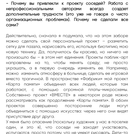
- Почему вы привлекли к проекту соседей? Работа с
непрофессиональными авторами всегда создает
дополнительные трудности (это уже не говоря о чисто
организационных проблемах). Почему не сделали все
сами?
Действительно, сначала я подумала, что на этом заборе
можно сделать свой персональный проект – разметить
сетку для паззла, нарисовать его, используя биотипию, мою
новую технику. Да, получилось бы красиво, но ничего не
произошло бы – в этом нет единения. Проекты паблик-арт
направлены на то, чтобы менять среду; не просто
украшать, а в первую очередь изменять ее. Например,
можно изменить атмосферу в больнице, сделать ее игровой
вместо трагичной. В пространстве «Фабрики» мой проект
«Карта памяти» объединил всех людей, которые там
работают, с помощью огромной платы-микросхемы.
Собственно проект «ВМЕСТЕ!» в некотором роде можно
рассматривать как продолжение «Карты памяти». В обоих
проектах совершенно посторонние люди могут
объединиться с помощью искусства: через него они видят
присутствие друг друга.
У меня было опасение (поскольку художник у нас в поселке
один, и это я), что соседи не заходят участвовать,
испугаются, просто потому, что не умеют рисовать. Дети-то