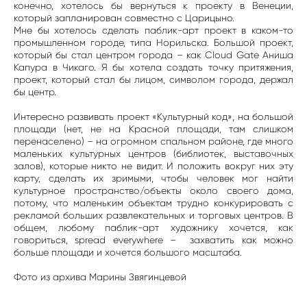
конечно, хотелось бы вернуться к проекту в Венеции,
который запланирован совместно с Царицыно.
Мне бы хотелось сделать паблик-арт проект в каком-то
промышленном городе, типа Норильска. Большой проект,
который бы стал центром города – как Cloud Gate Аниша
Капура в Чикаго. Я бы хотела создать точку притяжения,
проект, который стал бы лицом, символом города, держал
бы центр.
Интересно развивать проект «Культурный код», на большой
площади (нет, не на Красной площади, там слишком
перенаселено) – на огромном спальном районе, где много
маленьких культурных центров (библиотек, выставочных
залов), которые никто не видит. И положить вокруг них эту
карту, сделать их зримыми, чтобы человек мог найти
культурное пространство/объекты около своего дома,
потому, что маленьким объектам трудно конкурировать с
рекламой больших развлекательных и торговых центров. В
общем, любому паблик-арт художнику хочется, как
говориться, spread everywhere – захватить как можно
больше площади и хочется большого масштаба.
Фото из архива Марины Звягинцевой