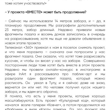
тоже хотим участвовать!»
- У проекта «ВМЕСТЕ!» может быть продолжение?
- Сейчас мы использовали 14 метров забора, и – да, я
планирую продолжение. Мы разграфили дополнительные
23 метра, забор длинный. Недавно привезли новые
фрагменты паззла и восемь домов записались в очередь
на разрисовывание, хотя мы еще не давали объявления о
новом этапе проекта.
Телеканал «360» приехал к нам в поселок снимать проект,
и что меня поразило – сначала они попросили у нас
фрагмент паззла. Они сказали, что хотят тоже разрисовать
кусочек, и чтобы он висел у нас на заборе. Совершенно
посторонние люди тоже хотят быть вместе в этом проекте.
Недавно мы провели онлайн-конкурс в инстаграме: в
эфире InArt я рассказывала про паблик-арт и мы
разыграли один фрагмент паззла, который можно
расписать. Он уехал в Тулу, и я сейчас даже не знаю,
вернется он или нет. Но человек получил кусок нашего
забора, и мы ждем его обратно.
Я поняла, что есть у меня проекты, которые хорошо
масштабируются. Есть проект «Культурный код», который
начался возле галереи «Ковчег», а потом продолжился на
«Фабрике» в виде «Карты памяти». Да, это формат site