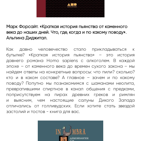
Марк Форсайт. «Краткая история пьянства от каменного
века до наших дней. Что, где, когда и по какому поводу».⠀
Альпина Диджитал.
Как давно человечество стало прикладываться к
бутылке? «Краткая история пьянства» – это история
давнего романа Homo sapiens с алкоголем. В каждой
эпохе – от каменного века до времен сухого закона – мы
найдем ответы на конкретные вопросы: что пили? сколько?
кто и в каком составе? А главное – зачем и по какому
поводу? Попутно мы познакомимся с шаманами неолита,
превратившими спиртное в канал общения с предками,
поприсутствуем на пирах древних греков и римлян
и выясним, чем настоящие салуны Дикого Запада
отличались от голливудских. Если хотите стать звездой
застолий и тостов - книга для вас.