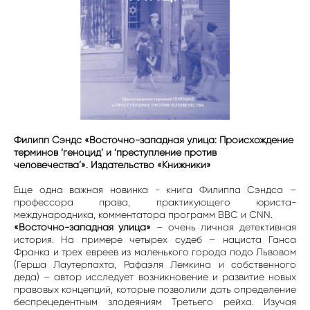
Филипп Сэндс «Восточно-западная улица: Происхождение
терминов ‘геноцид’
и ‘преступление против
человечества’».
Издательство «Книжники»
Еще одна важная новинка - книга Филиппа Сэндса –
профессора права, практикующего юриста-
международника, комментатора программ BBC и СNN.
«Восточно-западная улица»
– очень личная детективная
история. На примере четырех судеб – нациста Ганса
Франка и трех евреев из маленького города подо Львовом
(Герша Лаутерпахта, Рафаэля Лемкина и собственного
деда) – автор исследует возникновение и развитие новых
правовых концепций, которые позволили дать определение
беспрецедентным злодеяниям Третьего рейха. Изучая