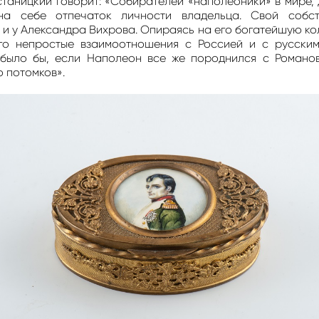
таницкий говорит: «Собирателей «наполеоники» в мире, д
на себе отпечаток личности владельца. Свой собст
и у Александра Вихрова. Опираясь на его богатейшую ко
го непростые взаимоотношения с Россией и с русским
 было бы, если Наполеон все же породнился с Романо
о потомков».