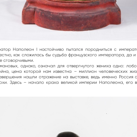
ратор Наполеон I настойчиво пытался породниться с импера
естно, как сложилась бы судьба французского императора, да и
ее сговорчивыми.
мановых, однако, означал для отвергнутого жениха одно: лоб
ойна, цена которой нам известна – миллион человеческих жиз
авершения нашли отражение на выставке, ведь именно Россия 
охи. Здесь – начало краха великой империи Наполеона, его 