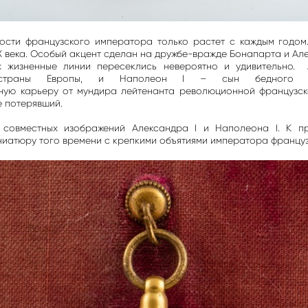
ности французского императора только растет с каждым годо
X века. Особый акцент сделан на дружбе-вражде Бонапарта и Ал
х жизненные линии пересеклись невероятно и удивительно. 
 страны Европы, и Наполеон I – сын бедного кор
ную карьеру от мундира лейтенанта революционной французс
е потерявший.
 совместных изображений Александра I и Наполеона I. К пр
ниатюру того времени с крепкими объятиями императора француз