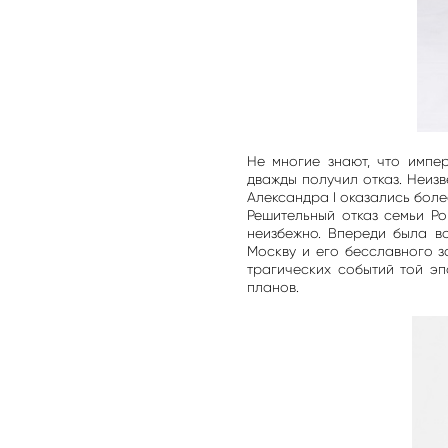
Не многие знают, что импе
дважды получил отказ. Неизв
Александра I оказались бол
Решительный отказ семьи Ро
неизбежно. Впереди была в
Москву и его бесславного з
трагических событий той эп
планов.