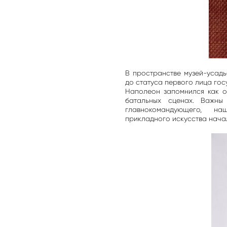
В пространстве музей-усад
до статуса первого лица гос
Наполеон запомнился как о
батальных сценах. Важны
главнокомандующего, н
прикладного искусства начал