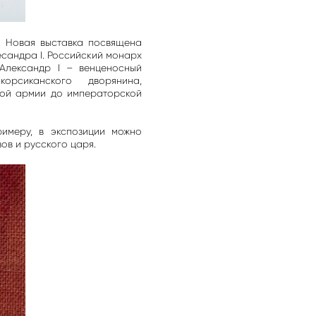
м. Новая выставка посвящена
есандра I. Российский монарх
Александр I – венценосный
сиканского дворянина,
кой армии до императорской
имеру, в экспозиции можно
ов и русского царя.